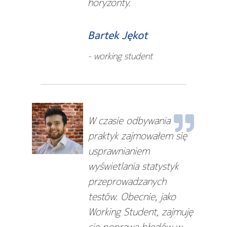
horyzonty.
Bartek Jękot
- working student
W czasie odbywania
praktyk zajmowałem się
usprawnianiem
wyświetlania statystyk
przeprowadzanych
testów. Obecnie, jako
Working Student, zajmuję
się poprawą błędów w