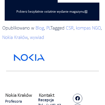
Pobierz bezpłatnie ostatnie wydanie magazynu
Opublikowano w
Blog
,
PL
Tagged
CSR
,
kompas NGO
,
Nokia Kraków
,
wywiad
Nokia Kraków
Kontakt
Recepcja
Profesora