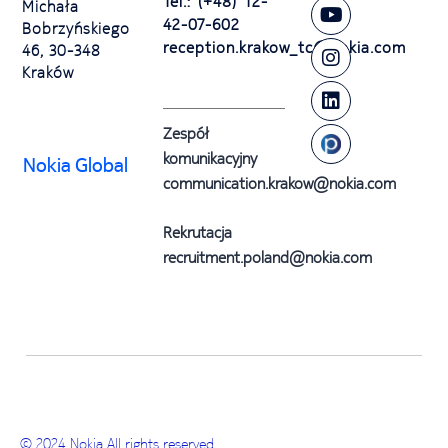
Tel.: (+48) 12-
Michała
42-07-602
Bobrzyńskiego
reception.krakow_tc@nokia.com
46, 30-348
Kraków
Zespół
komunikacyjny
Nokia Global
communication.krakow@nokia.com
Rekrutacja
recruitment.poland@nokia.com
© 2024 Nokia All rights reserved.