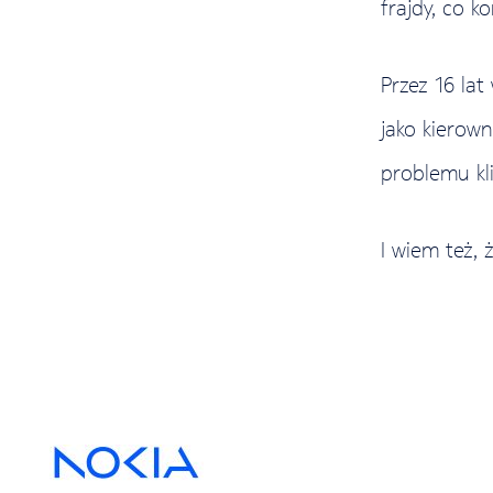
frajdy, co 
Przez 16 la
jako kierow
problemu kl
I wiem też, 