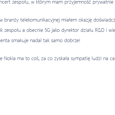
koncert zespołu, w którym mam przyjemność prywatnie
t w branży telekomunikacyjnej miałem okazję doświadcz
nik zespołu a obecnie 5G jako dyrektor działu R&D i w
ienta smakuje nadal tak samo dobrze!
że Nokia ma to coś, za co zyskała sympatię ludzi na ca