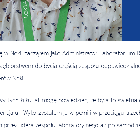
rę w Nokii zacząłem jako Administrator Laboratorium
siębiorstwem do bycia częścią zespołu odpowiedzialn
erów Nokii.
y tych kilku lat mogę powiedzieć, że była to świetna
encjału. Wykorzystałem ją w pełni i w przeciągu trze
m przez lidera zespołu laboratoryjnego aż po samodz