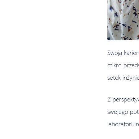
Swoją karie
mikro przed
setek inżyni
Z perspektyw
swojego pot
laboratoriu